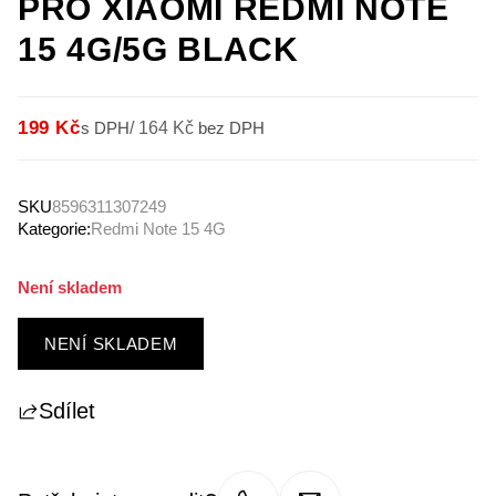
PRO XIAOMI REDMI NOTE
15 4G/5G BLACK
199 Kč
s DPH
/
164 Kč
bez DPH
SKU
8596311307249
Kategorie:
Redmi Note 15 4G
Není skladem
NENÍ SKLADEM
Sdílet