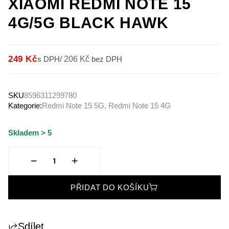
XIAOMI REDMI NOTE 15
4G/5G BLACK HAWK
249 Kč
s DPH
/
206 Kč
bez DPH
SKU
8596311299780
Kategorie:
Redmi Note 15 5G, Redmi Note 15 4G
Skladem > 5
PŘIDAT DO KOŠÍKU
Sdílet