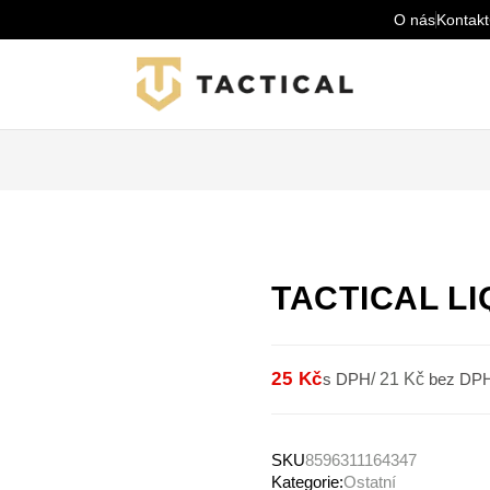
O nás
Kontakt
TACTICAL LI
25 Kč
s DPH
/
21 Kč
bez DP
SKU
8596311164347
Kategorie:
Ostatní