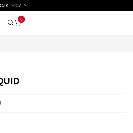
CZK
CZ
0
QUID
H