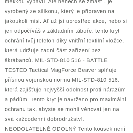
měkkou výbavu. Ale nenech se zmást - je
vyrobený ze silikonu, který je připraven na
jakoukoli misi. Ať už jsi uprostřed akce, nebo si
jen odpočíváš v základním táboře, tento kryt
ochrání tvůj telefon díky vnitřní textilní vložce,
která udržuje zadní část zařízení bez
škrábanců. MIL-STD-810 516 - BATTLE
TESTED Tactical MagForce Beaver splňuje
přísnou vojenskou normu MIL-STD-810 516,
která zajišťuje nejvyšší odolnost proti nárazům
a pádům. Tento kryt je navrženo pro maximální
ochranu tak, abyste se mohli věnovat jen na
svá každodenní dobrodružství.
NEODOLATELNĚ ODOLNÝ Tento kousek není