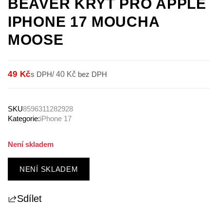
BEAVER KRYT PRO APPLE
IPHONE 17 MOUCHA
MOOSE
49 Kč
s DPH
/
40 Kč
bez DPH
SKU
8596311282928
Kategorie:
iPhone 17
Není skladem
NENÍ SKLADEM
Sdílet