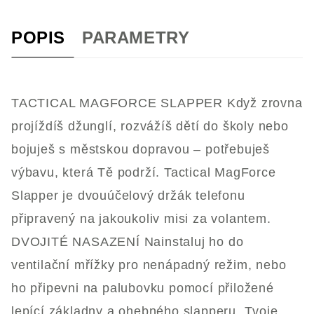
POPIS
PARAMETRY
TACTICAL MAGFORCE SLAPPER Když zrovna
projíždíš džunglí, rozvážíš dětí do školy nebo
bojuješ s městskou dopravou – potřebuješ
výbavu, která Tě podrží. Tactical MagForce
Slapper je dvouúčelový držák telefonu
připravený na jakoukoliv misi za volantem.
DVOJITÉ NASAZENÍ Nainstaluj ho do
ventilační mřížky pro nenápadný režim, nebo
ho připevni na palubovku pomocí přiložené
lepící základny a ohebného slapperu. Tvoje