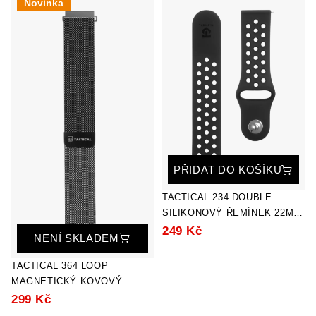
Novinka
PŘIDAT DO KOŠÍKU
TACTICAL 234 DOUBLE
SILIKONOVÝ ŘEMÍNEK 22MM
BLACK
249 Kč
NENÍ SKLADEM
TACTICAL 364 LOOP
MAGNETICKÝ KOVOVÝ
ŘEMÍNEK 22MM BLACK
299 Kč