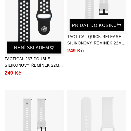
PŘIDAT DO KOŠÍKU
TACTICAL QUICK RELEASE
SILIKONOVÝ ŘEMÍNEK 22MM
NENÍ SKLADEM
WHITE
249 Kč
TACTICAL 267 DOUBLE
SILIKONOVÝ ŘEMÍNEK 22MM
BLACK/GREY
249 Kč