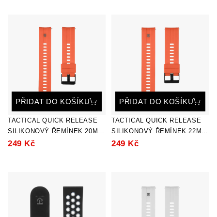
PŘIDAT DO KOŠÍKU
PŘIDAT DO KOŠÍKU
TACTICAL QUICK RELEASE
TACTICAL QUICK RELEASE
SILIKONOVÝ ŘEMÍNEK 20MM
SILIKONOVÝ ŘEMÍNEK 22MM
ORANGE
ORANGE
249 Kč
249 Kč