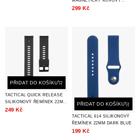
MAGNETICKÝ KOVOVÝ
ŘEMÍNEK 20MM BLACK
299 Kč
PŘIDAT DO KOŠÍKU
TACTICAL QUICK RELEASE
SILIKONOVÝ ŘEMÍNEK 22MM
PŘIDAT DO KOŠÍKU
BLACK
249 Kč
TACTICAL 614 SILIKONOVÝ
ŘEMÍNEK 22MM DARK BLUE
199 Kč