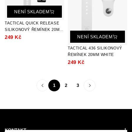
NENÍ SKLADEM
TACTICAL QUICK RELEASE
SILIKONOVÝ ŘEMÍNEK 20MM
WHITE
NENÍ SKLADEM
249 Kč
TACTICAL 436 SILIKONOVÝ
ŘEMÍNEK 20MM WHITE
249 Kč
1
2
3
KONTAKT